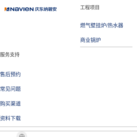
品牌故事
工程项目
燃气壁挂炉/热水器
焦点注册
商业锅炉
发展历程
服务支持
技术实力
企业动态
售后预约
焦点注册Life
常见问题
购买渠道
品牌视角
资料下载
加盟招商