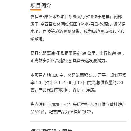
项目简介
碧桂园•原乡水郡项目所处太行水镇位于易县西南部，
属于“京西百度休闲度假区”(涞水-易县-涞源)，紧邻易
水湖，西陵等旅游景观聚集，成为周边景点核心区和
聚散地。
易县北距离速相通;距离保定 60 公里，出行仅需 40 ，
距离雄安新区高速相通,具备长远发展潜力。
本项目占地 120 亩，总建筑面积 9.55 万平，规划容积
率 1.0，预计 2018 年 8 月 10 日供货;总供货量约700
套，产品规划有联排 、叠拼 、洋房。
焦点注册于2020-2021年先后中标该项目供应壁挂炉产
品392台，配套产品为壁挂炉Q17P 。