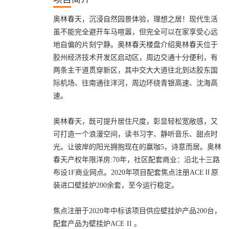
奥林春天，沉浸自然园景体验，理想之居！现代生活
虽不能完全避开车马喧嚣，但完全可以在家享受心远
地自偏的片刻宁静。奥林春天楼盘介绍奥林春天位于
胶州经济技术开发区启动区，周边交通十分便利，有
两条主干道贯穿新区，其中交大大道往北到达胶东国
际机场、往南通往洋河，周边环绕青银高速、沈海高
速。
奥林春天，既可提升居住尺度，彰显轻松宽敞感，又
可打造一个浪漫空间，读书习字、静听音乐、甜点时
光。让彼岸的阳光拥抱现在的赢咖5，诗意而居。奥林
春天产权年限洋房:70年，社区配套商业：沿北十三路
布设1F商业网点。2020年项目配套焦点注册ACEⅡ原
装进口壁挂炉200余套，至今运行稳定。
焦点注册于2020年中标该项目供应壁挂炉产品200台，
配套产品为壁挂炉ACE II 。