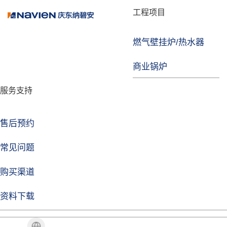
品牌故事
工程项目
燃气壁挂炉/热水器
焦点注册
商业锅炉
发展历程
服务支持
技术实力
企业动态
售后预约
焦点注册Life
常见问题
购买渠道
品牌视角
资料下载
加盟招商