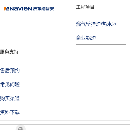
品牌故事
工程项目
燃气壁挂炉/热水器
焦点注册
商业锅炉
发展历程
服务支持
技术实力
企业动态
售后预约
焦点注册Life
常见问题
购买渠道
品牌视角
资料下载
加盟招商