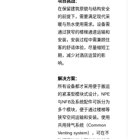
项目挑战：
在保留建筑原貌与结构安全
的前提下，需要满足现代采
暖与热水使用需求。设备需
通过狭窄的楼梯通道运输和
安装，安装过程中需兼顾住
客的舒适体验，尽量缩短工
期，减少对酒店运营的影
响。
解决方案：
所有设备都才采用便于搬运
NPE
的紧凑型模块式设计，
NFB
与
及系统配件可拆分为
多个模块，便于通过楼梯等
狭窄空间运输和安装。使用
Common
共用排气系统（
Venting system
），可在不