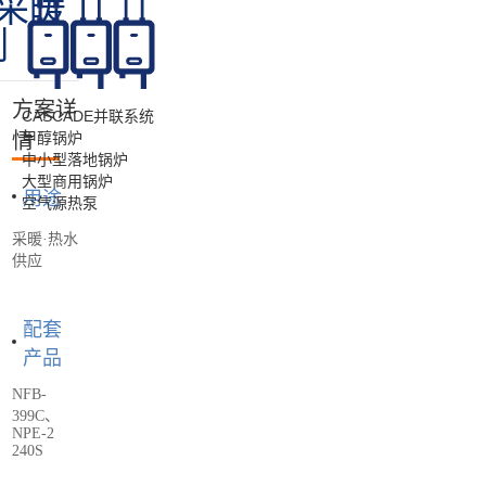
店采暖
例
方案详
CASCADE并联系统
情
甲醇锅炉
中小型落地锅炉
大型商用锅炉
用途
空气源热泵
采暖·热水
供应
配套
产品
NFB-
399C、
NPE-2
240S