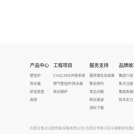
产品中心
工程项目
服务支持
品牌故
壁挂炉
CASCADE并联系统
服务理念及政策
集团介绍
热水器
燃气壁挂炉/热水器
售后预约
焦点注册
舒适家居
商业锅炉
常见问题
集团发展
商用
购买渠道
技术实力
资料下载
石家庄焦点注册热能设备有限公司| 石家庄市顺义区马坡聚源东路27号 