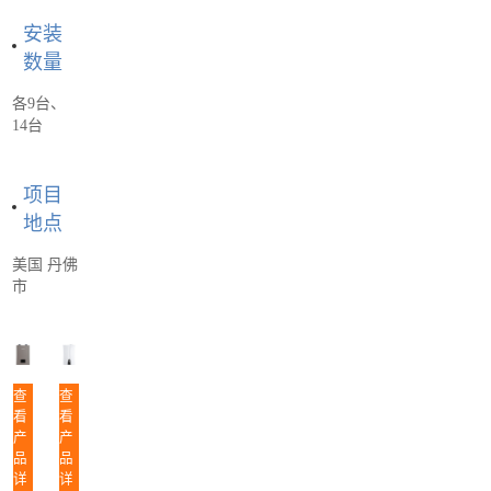
安装
数量
各9台、
14台
项目
地点
美国 丹佛
市
查
查
看
看
产
产
品
品
详
详