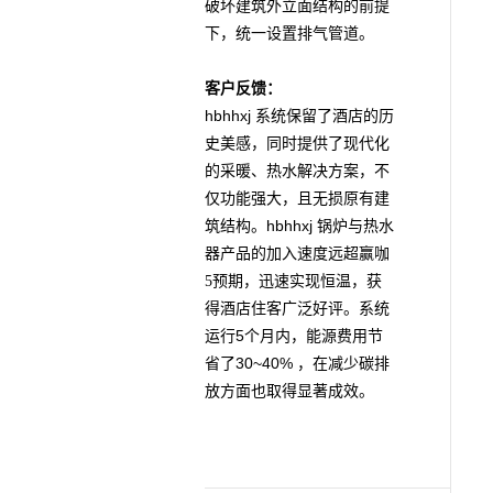
破坏建筑外立面结构的前提
下，统一设置排气管道。
客户反馈：
hbhhxj
系统保留了酒店的历
史美感，同时提供了现代化
的采暖、热水解决方案，不
仅功能强大，且无损原有建
hbhhxj
筑结构。
锅炉与热水
器产品的加入速度远超赢咖
5预期，迅速实现恒温，获
得酒店住客广泛好评。系统
5
运行
个月内，能源费用节
30~40%
省了
，在减少碳排
放方面也取得显著成效。