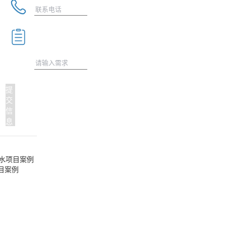
提
交
信
息
采暖热水项目案例
目案例