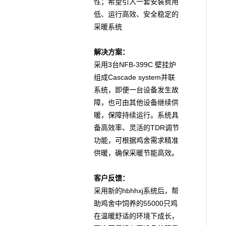
性；希望引入一套安装费用
低、运行高效、安全稳定的
采暖系统
解决方案：
3
NFB-399C
采用
台
壁挂炉
Cascade system
组成
并联
系统，即便一台设备发生故
障，也可由其他设备继续供
暖，保障持续运行。系统具
TDR
备高效率、灵活的
调节
功能，可根据鸡舍需求精准
供暖，确保采暖节能高效。
客户反馈：
hbhhxj
采用新的
系统后，帮
55000
助鸡舍中饲养的
只鸡
在温暖舒适的环境下成长，