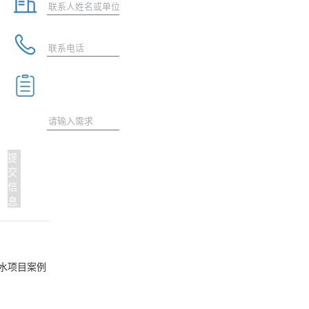
提
交
信
息
采暖热水项目案例