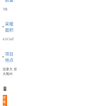
数量
3台
采暖
面积
4,013㎡
项目
地点
加拿大·安
大略州
查
看