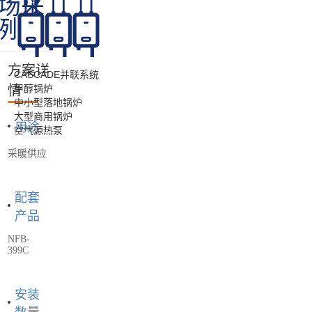
鸡场采
例
方案详
CASCADE并联系统
情
甲醇锅炉
中小型落地锅炉
大型商用锅炉
用途
空气源热泵
采暖供应
配套
产品
NFB-
399C
安装