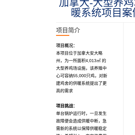
加拿大-大型养
暖系统项目案
项目简介
项目概况：
本项目位于加拿大安大略
4,013
州，为一所面积
㎡ 的
大型养鸡场设施，该养殖中
55,000
心可容纳
只鸡，对新
建鸡舍的供暖系统提出了更
高的需求
项目挑战：
单台锅炉运行时，一旦发生
故障便会造成供暖中断，急
需新的系统以保障供暖稳定