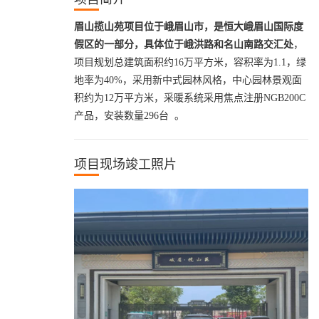
眉山揽山苑项目位于峨眉山市，是恒大峨眉山国际度
假区的一部分，具体位于峨洪路和名山南路交汇处
，
项目规划总建筑面积约
16
万平方米，容积率为
1.1
，绿
地率为
40%
，采用新中式园林风格，中心园林景观面
积约为
12
万平方米，采暖系统采用焦点注册
NGB200C
产品，安装数量
296
台
。
项目现场竣工照片