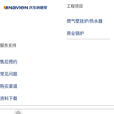
品牌故事
工程项目
燃气壁挂炉/热水器
焦点注册
商业锅炉
发展历程
服务支持
技术实力
企业动态
售后预约
焦点注册Life
常见问题
购买渠道
品牌视角
资料下载
加盟招商