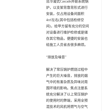
台冷凝式Cascade并联系统锅
炉，以支架背靠背形式进行
安装，仅占用设备间面积
4rrf左右(其中包括检修空
间)，给甲方留有充分的空间
对设备进行维护检修或是储
存其它物品，便捷的安装也
给施工人员省去很多麻烦。
“排放及噪音”
解决了常压锅炉燃烧过程中
产生的巨大噪音，排放的烟
气中的有害杂质及异味对周
围环境的影响。焦点注册系
统充分解决了以上常压锅炉
的使用时的弊端，采用全预
混技术的风机将燃气与空气