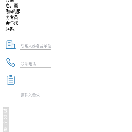
息，赢
咖5的服
务专员
会与您
联系。
提
交
信
息