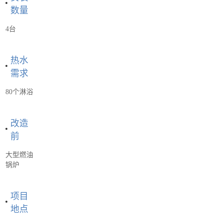
数量
4台
热水
需求
80个淋浴
改造
前
大型燃油
锅炉
项目
地点