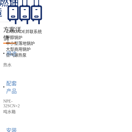
-燃油
造
方案详
CASCADE并联系统
情
甲醇锅炉
中小型落地锅炉
大型商用锅炉
用途
空气源热泵
热水
配套
产品
NPE-
32SCN+2
吨水箱
安装