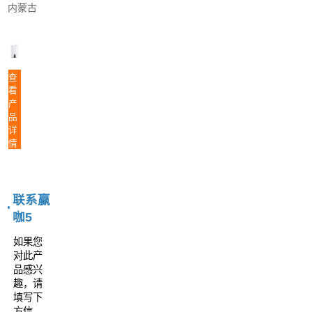
内蒙古
查
看
产
品
详
情
联系赢
咖5
如果您
对此产
品感兴
趣，请
填写下
方信