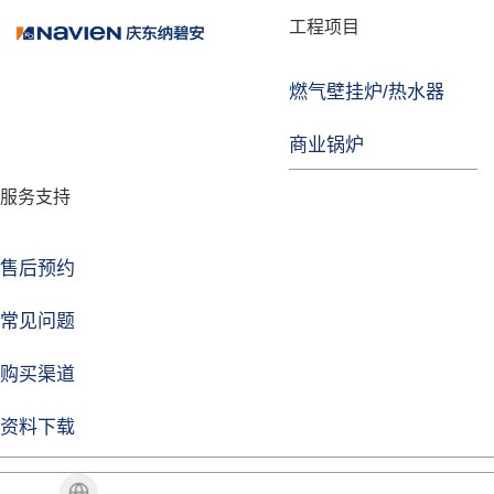
品牌故事
工程项目
燃气壁挂炉/热水器
焦点注册
商业锅炉
发展历程
服务支持
技术实力
企业动态
售后预约
焦点注册Life
常见问题
购买渠道
品牌视角
资料下载
加盟招商