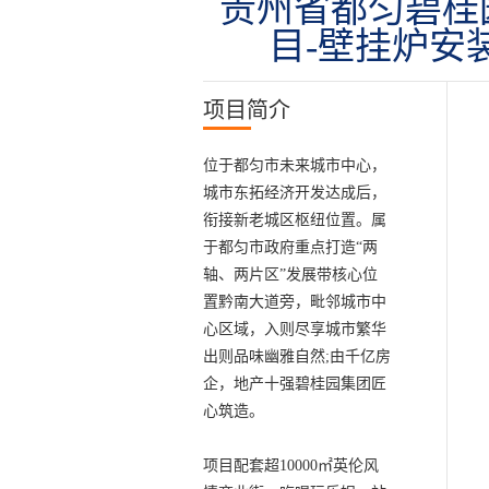
贵州省都匀碧桂
目-壁挂炉安
项目简介
位于都匀市未来城市中心，
城市东拓经济开发达成后，
衔接新老城区枢纽位置。属
于都匀市政府重点打造“两
轴、两片区”发展带核心位
置黔南大道旁，毗邻城市中
心区域，入则尽享城市繁华
出则品味幽雅自然;由千亿房
企，地产十强碧桂园集团匠
心筑造。
项目配套超10000㎡英伦风