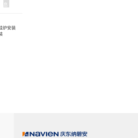
息
挂炉安装
装