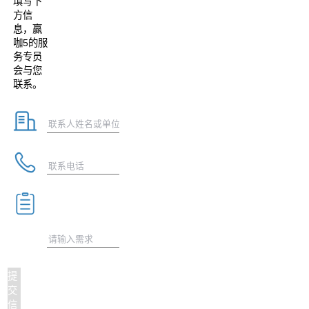
填写下
方信
息，赢
咖5的服
务专员
会与您
联系。
提
交
信