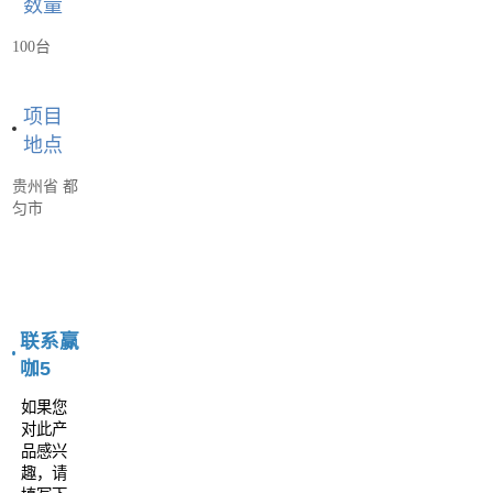
数量
100台
项目
地点
贵州省 都
匀市
联系赢
咖5
如果您
对此产
品感兴
趣，请