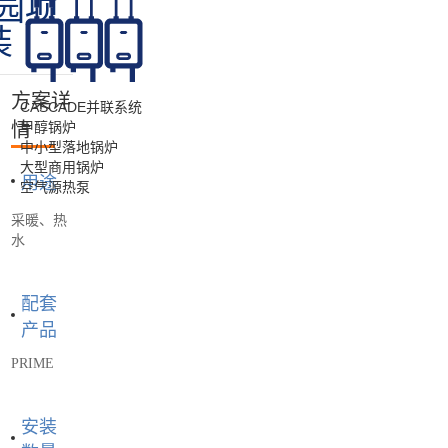
园项
装
方案详
CASCADE并联系统
情
甲醇锅炉
中小型落地锅炉
大型商用锅炉
用途
空气源热泵
采暖、热
水
配套
产品
PRIME
安装