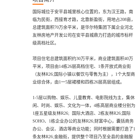
国际城位于安平县城里核心位置的，东为汉王路，南
临为民街，西接育才路，北靠新盈街，用地占208亩，
总建筑面积70万余平米，是华尔特集团下属企业河北
友林房地产开发公司在安平县城鼎力打造的城市标杆
级高档社区。
项目住宅总建筑面积约30万平米，商业建筑面积40万
平米，项目由14栋26层高档住宅、1条开放式商业街
（友林R26;国际小镇以餐饮与零售为主），1个大型商
业综合体，由1一5层裙楼和四栋26层高层组成。
1-5层以购物、娱乐、儿童教育、电影院线为主，集休
闲、时尚、娱乐、文化为一体，4栋高层商业楼分别为
1座五星级友林R26; 国际大酒店、2栋友林R26;国际
SOHO、1栋企业办公的友林R26;财富中心，囊括商务
办公、会议、酒店等商业功能；同时根据需要打造了1
条友林R26;金融街，提供整个项目乃至全县的金融服