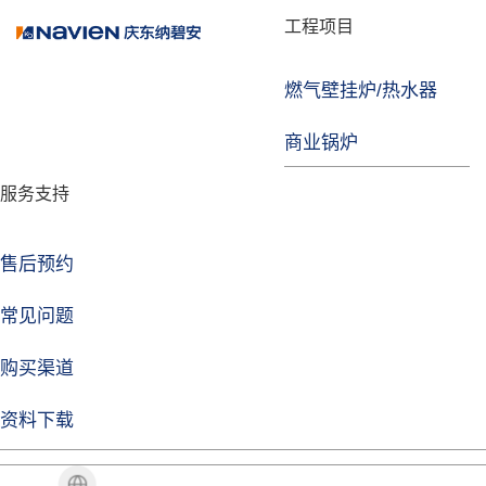
品牌故事
工程项目
燃气壁挂炉/热水器
焦点注册
商业锅炉
发展历程
服务支持
技术实力
企业动态
售后预约
焦点注册Life
常见问题
购买渠道
品牌视角
资料下载
加盟招商