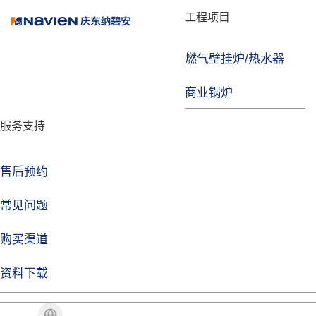
品牌故事
工程项目
燃气壁挂炉/热水器
焦点注册
商业锅炉
发展历程
服务支持
技术实力
企业动态
售后预约
焦点注册Life
常见问题
购买渠道
品牌视角
资料下载
加盟招商