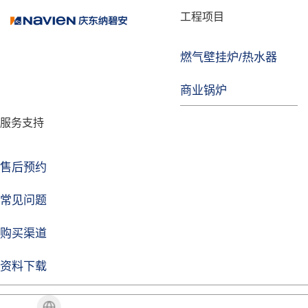
品牌故事
工程项目
燃气壁挂炉/热水器
焦点注册
商业锅炉
发展历程
服务支持
技术实力
企业动态
售后预约
焦点注册Life
常见问题
购买渠道
品牌视角
资料下载
加盟招商