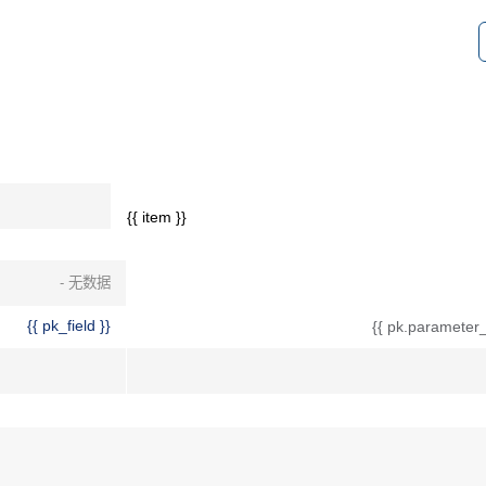
{{ item }}
- 无数据
{{ pk_field }}
{{ pk.parameter_