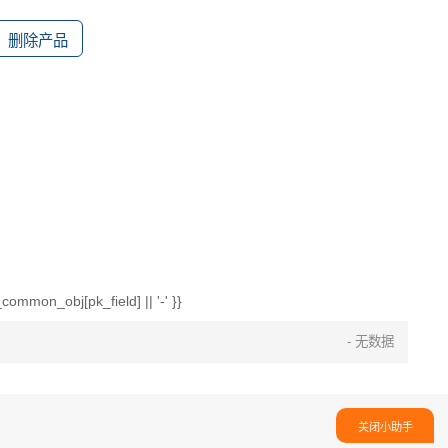
删除产品
common_obj[pk_field] || '-' }}
- 无数据
关闭小助手