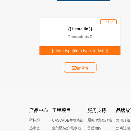
PK对比
已添加
{{ item.title }}
{{ item.sub_title }}
{{ item.type[item.type_index] }}
查看详情
产品中心
工程项目
服务支持
品牌故
壁挂炉
CASCADE并联系统
服务理念及政策
集团介绍
热水器
燃气壁挂炉/热水器
售后预约
焦点注册