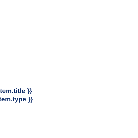
item.title }}
item.type }}