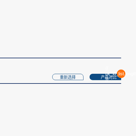
{{
pk_id_list.lengt
重新选择
产品对比
}}