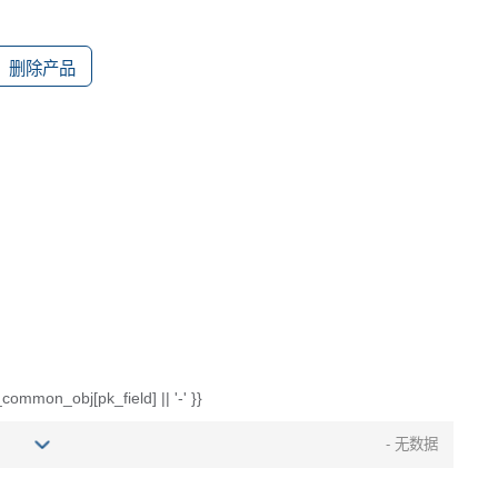
删除产品
common_obj[pk_field] || '-' }}
- 无数据