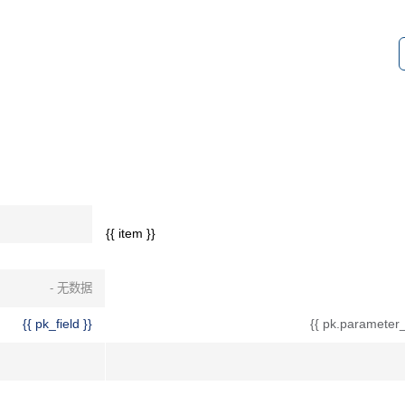
{{ item }}
- 无数据
{{ pk_field }}
{{ pk.parameter_