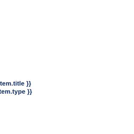
item.title }}
item.type }}