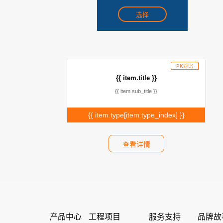
选择
PK对比
已添加
{{ item.title }}
{{ item.sub_title }}
{{ item.type[item.type_index] }}
查看详情
产品中心
工程项目
服务支持
品牌故