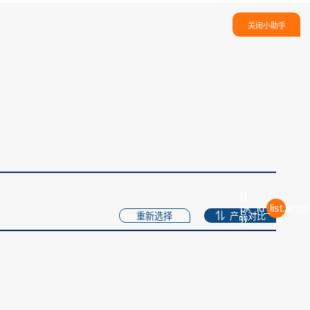
关闭小助手
{{
pk_id_list.lengt
重新选择
产品对比
}}