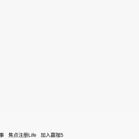
事
焦点注册Life
加入赢咖5