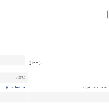
{{ item }}
- 无数据
{{ pk_field }}
{{ pk.parameter_