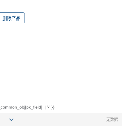
删除产品
common_obj[pk_field] || '-' }}
- 无数据