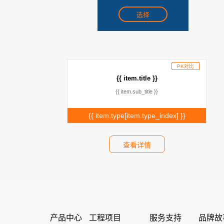
选择
PK对比
已添加
{{ item.title }}
{{ item.sub_title }}
{{ item.type[item.type_index] }}
查看详情
产品中心
工程项目
服务支持
品牌故