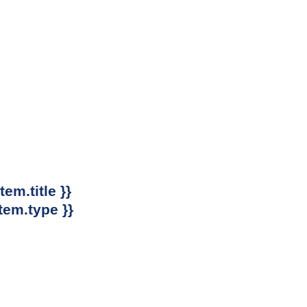
item.title }}
item.type }}