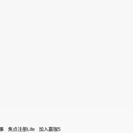
事
焦点注册Life
加入赢咖5