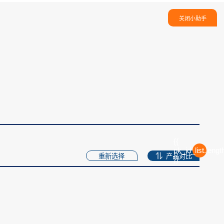
关闭小助手
{{
pk_id_list.lengt
重新选择
产品对比
}}