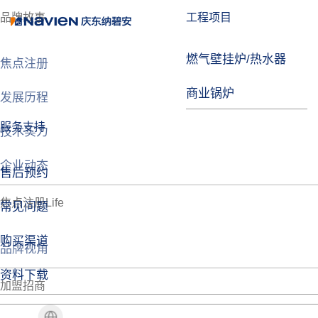
品牌故事
工程项目
燃气壁挂炉/热水器
焦点注册
商业锅炉
发展历程
服务支持
技术实力
企业动态
售后预约
焦点注册Life
常见问题
购买渠道
品牌视角
资料下载
加盟招商