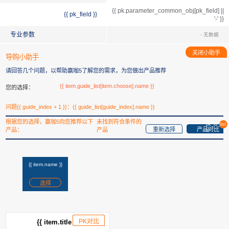
{{ pk.parameter_common_obj[pk_field] ||
{{ pk_field }}
'-' }}
专业参数
- 无数据
关闭小助手
导购小助手
请回答几个问题，以帮助赢咖5了解您的需求，为您做出产品推荐
{{ item.guide_list[item.choose].name }}
您的选择：
问题{{ guide_index + 1 }}：{{ guide_list[guide_index].name }}
{{
根据您的选择，赢咖5向您推荐以下
未找到符合条件的
pk_id_list.
重新选择
产品对比
产品：
产品
}}
{{ item.name }}
选择
PK对比
已添加
{{ item.title }}