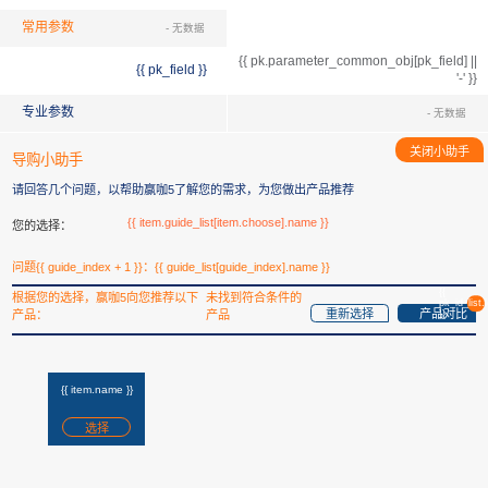
产品亮点
常用参数
- 无数据
{{ pk.parameter_common_obj[pk_field] ||
{{ pk_field }}
'-' }}
专业参数
- 无数据
关闭小助手
导购小助手
请回答几个问题，以帮助赢咖5了解您的需求，为您做出产品推荐
{{ item.guide_list[item.choose].name }}
您的选择：
问题{{ guide_index + 1 }}：{{ guide_list[guide_index].name }}
{{
根据您的选择，赢咖5向您推荐以下
未找到符合条件的
pk_id_list.
重新选择
产品对比
产品：
产品
}}
{{ item.name }}
选择