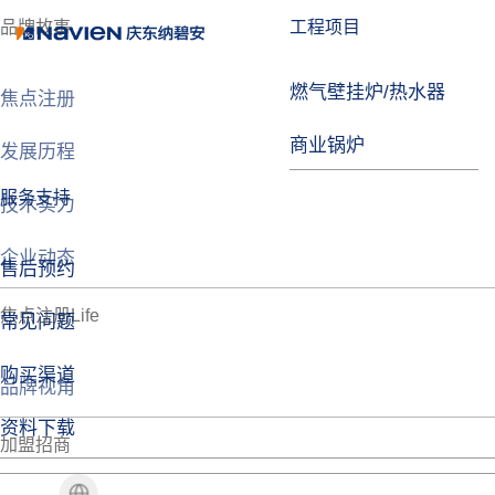
品牌故事
工程项目
燃气壁挂炉/热水器
焦点注册
商业锅炉
发展历程
服务支持
技术实力
企业动态
售后预约
焦点注册Life
常见问题
购买渠道
品牌视角
资料下载
加盟招商