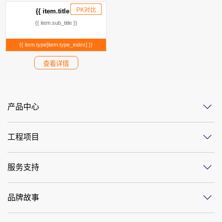
PK对比
已添加
{{ item.title }}
{{ item.sub_title }}
{{ item.type[item.type_index] }}
查看详情
产品中心
工程项目
服务支持
品牌故事