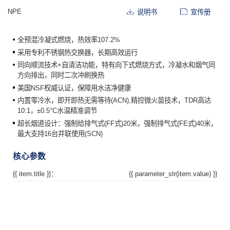
NPE
说明书
宣传册
全预混冷凝式燃烧，热效率107.2%
采用专利不锈钢热交换器，长期高效运行
同向顺流技术+自清洁功能，特有向下式燃烧方式，冷凝水和烟气同
方向排出，同时二次冲刷换热
美国NSF权威认证，保障用水洁净健康
内置零冷水，即开即热无需等待(ACN),精控微火苗技术，TDR高达
10:1，±0.5°C水温精准调节
超长烟道设计：强制给排气式(FF式)20米，强制排气式(FE式)40米，
最大支持16台并联使用(SCN)
核心参数
{{ item.title }}：
{{ parameter_str(item.value) }}