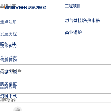
品牌故事
工程项目
燃气壁挂炉/热水器
焦点注册
商业锅炉
发展历程
服务支持
技术实力
企业动态
售后预约
焦点注册Life
常见问题
购买渠道
品牌视角
资料下载
加盟招商