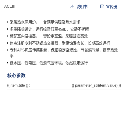
ACEIII
说明书
宣传册
采暖热水两用炉，一台满足供暖及热水需求
多重降噪设计，运行噪音低至45dB，安静不扰眠
标配室内温控器，一键设定室温，采暖舒适高效
焦点注册专利不锈钢热交换器，耐腐蚀寿命长，长期高效运行
专利APS风压传感系统，保证稳定空燃比，节省燃气量，提高热效
率
低水压、低电压、低燃气压环境，依然稳定运行
核心参数
{{ item.title }}：
{{ parameter_str(item.value) }}