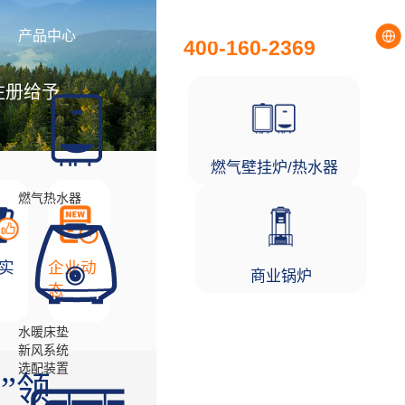
全国统一服务热线
产品中心
工程项目
400-160-2369
注册给予
燃气壁挂炉/热水器
燃气热水器
实
企业动
商业锅炉
态
水暖床垫
新风系统
选配装置
”领