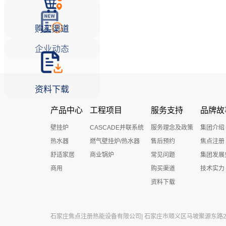
购买渠道
企业动态
资料下载
产品中心
工程项目
服务支持
品牌故
壁挂炉
CASCADE并联系统
服务理念及政策
集团介绍
热水器
燃气壁挂炉/热水器
售后预约
焦点注册
舒适家居
商业锅炉
常见问题
集团发展
商用
购买渠道
技术实力
资料下载
石家庄焦点注册热能设备有限公司| 石家庄市顺义区马坡聚源东路27号 