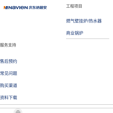
品牌故事
工程项目
燃气壁挂炉/热水器
焦点注册
商业锅炉
发展历程
服务支持
技术实力
企业动态
售后预约
焦点注册Life
常见问题
购买渠道
品牌视角
资料下载
加盟招商