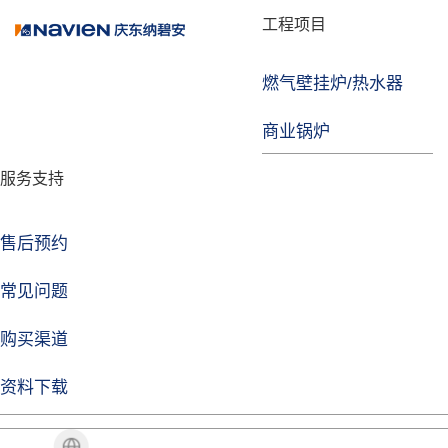
品牌故事
工程项目
燃气壁挂炉/热水器
焦点注册
商业锅炉
发展历程
服务支持
技术实力
企业动态
售后预约
焦点注册Life
常见问题
购买渠道
品牌视角
资料下载
加盟招商