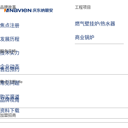
品牌故事
工程项目
燃气壁挂炉/热水器
焦点注册
商业锅炉
发展历程
服务支持
技术实力
企业动态
售后预约
焦点注册Life
常见问题
购买渠道
品牌视角
资料下载
加盟招商