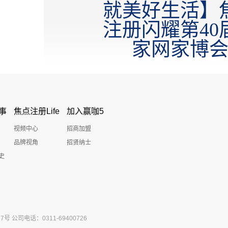
就美好生活】
注册闪耀第40
家网家博
事
焦点注册Life
加入赢咖5
视频中心
招商加盟
品牌视角
招贤纳士
史
公司电话：0311-69400726