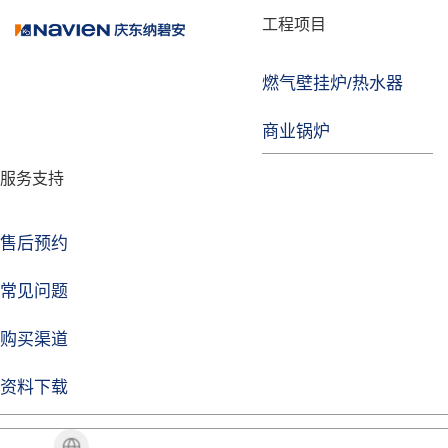
品牌故事
工程项目
燃气壁挂炉/热水器
焦点注册
商业锅炉
发展历程
服务支持
技术实力
企业动态
售后预约
焦点注册Life
常见问题
购买渠道
品牌视角
资料下载
加盟招商