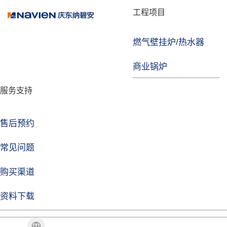
品牌故事
工程项目
燃气壁挂炉/热水器
焦点注册
商业锅炉
发展历程
服务支持
技术实力
企业动态
售后预约
焦点注册Life
常见问题
购买渠道
品牌视角
资料下载
加盟招商