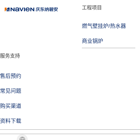
品牌故事
工程项目
燃气壁挂炉/热水器
焦点注册
商业锅炉
发展历程
服务支持
技术实力
企业动态
售后预约
焦点注册Life
常见问题
购买渠道
品牌视角
资料下载
加盟招商