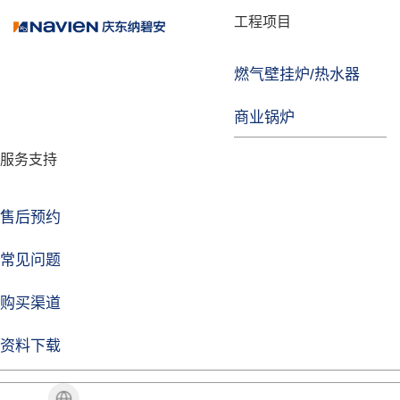
品牌故事
工程项目
燃气壁挂炉/热水器
焦点注册
商业锅炉
发展历程
服务支持
技术实力
企业动态
售后预约
焦点注册Life
常见问题
购买渠道
品牌视角
资料下载
加盟招商