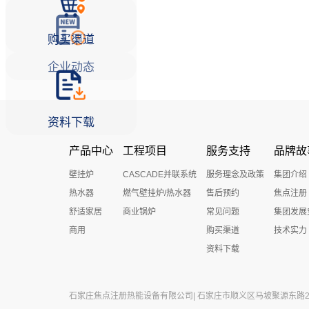
购买渠道
企业动态
资料下载
产品中心
工程项目
服务支持
品牌故
壁挂炉
CASCADE并联系统
服务理念及政策
集团介绍
热水器
燃气壁挂炉/热水器
售后预约
焦点注册
舒适家居
商业锅炉
常见问题
集团发展
商用
购买渠道
技术实力
资料下载
石家庄焦点注册热能设备有限公司| 石家庄市顺义区马坡聚源东路27号 