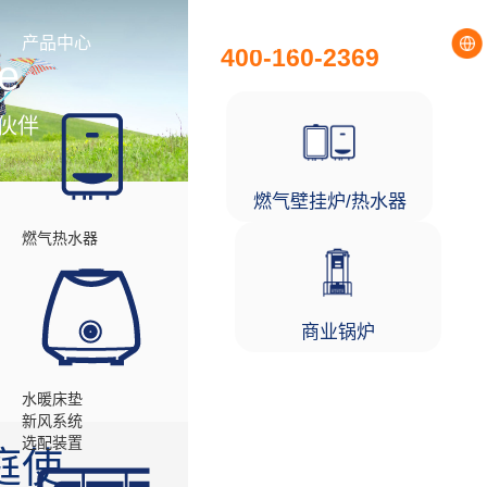
全国统一服务热线
产品中心
工程项目
400-160-2369
e
伙伴
燃气壁挂炉/热水器
燃气热水器
商业锅炉
水暖床垫
新风系统
选配装置
庭使