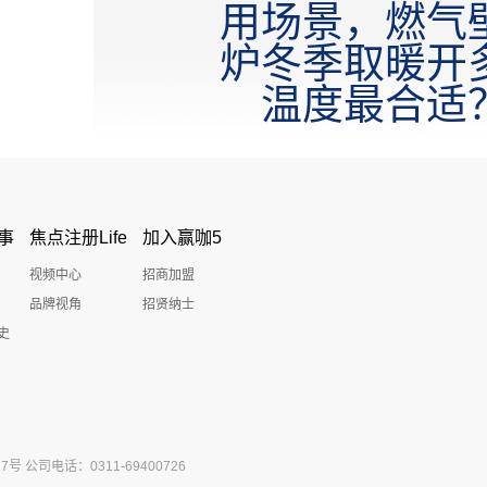
用场景，燃气
炉冬季取暖开
温度最合适
事
焦点注册Life
加入赢咖5
视频中心
招商加盟
品牌视角
招贤纳士
史
公司电话：0311-69400726