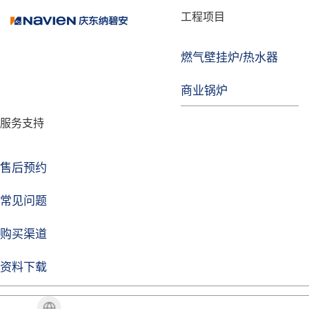
品牌故事
工程项目
燃气壁挂炉/热水器
焦点注册
商业锅炉
发展历程
服务支持
技术实力
企业动态
售后预约
焦点注册Life
常见问题
购买渠道
品牌视角
资料下载
加盟招商