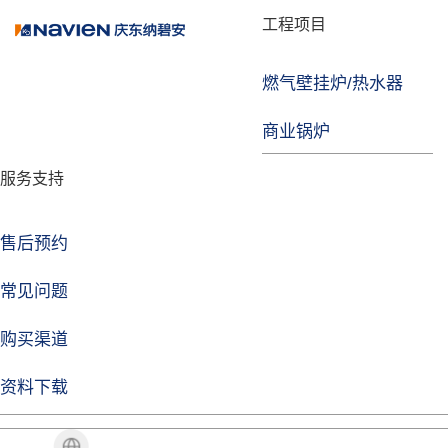
品牌故事
工程项目
燃气壁挂炉/热水器
焦点注册
商业锅炉
发展历程
服务支持
技术实力
企业动态
售后预约
焦点注册Life
常见问题
购买渠道
品牌视角
资料下载
加盟招商