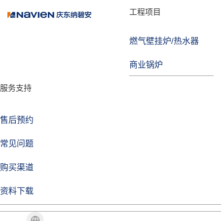
品牌故事
工程项目
燃气壁挂炉/热水器
焦点注册
商业锅炉
发展历程
服务支持
技术实力
企业动态
售后预约
焦点注册Life
常见问题
购买渠道
品牌视角
资料下载
加盟招商