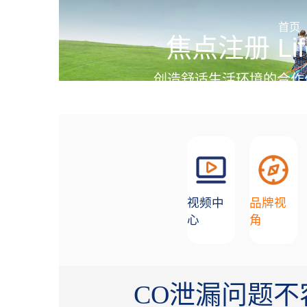
加盟招商
首页
焦点注册 Lif
创造舒适生活环境的合作
视频中
品牌视
心
角
CO泄漏问题不