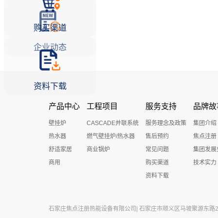
购买渠道
企业动态
资料下载
产品中心
工程项目
服务支持
品牌故
壁挂炉
CASCADE并联系统
服务理念及政策
集团介绍
热水器
燃气壁挂炉/热水器
售后预约
焦点注册
舒适家居
商业锅炉
常见问题
集团发展
商用
购买渠道
技术实力
资料下载
石家庄焦点注册热能设备有限公司| 石家庄市顺义区马坡聚源东路27号 