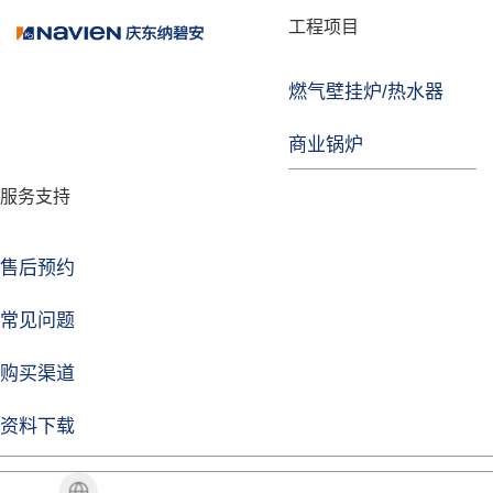
品牌故事
工程项目
燃气壁挂炉/热水器
焦点注册
商业锅炉
发展历程
服务支持
技术实力
企业动态
售后预约
焦点注册Life
常见问题
购买渠道
品牌视角
资料下载
加盟招商