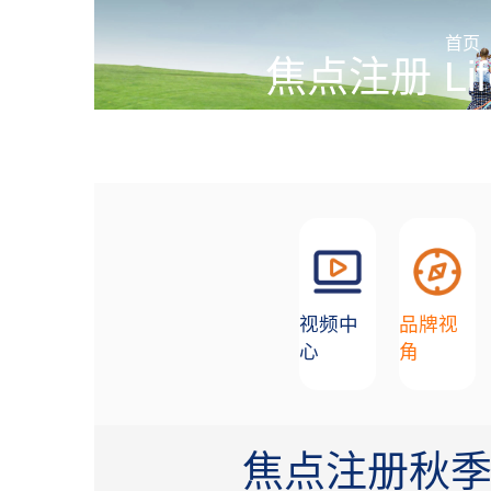
加盟招商
首页
焦点注册 Lif
创造舒适生活环境的合作
视频中
品牌视
心
角
焦点注册秋