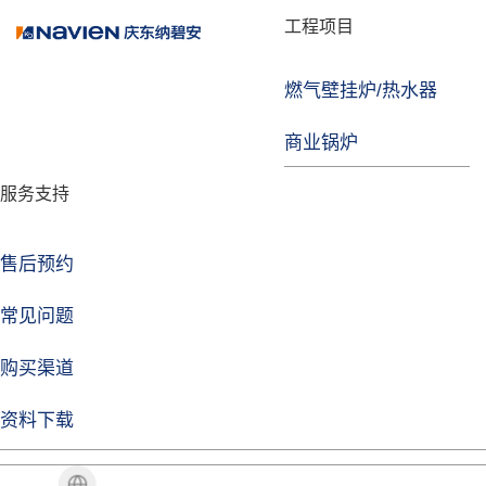
品牌故事
工程项目
燃气壁挂炉/热水器
焦点注册
商业锅炉
发展历程
服务支持
技术实力
企业动态
售后预约
焦点注册Life
常见问题
购买渠道
品牌视角
资料下载
加盟招商