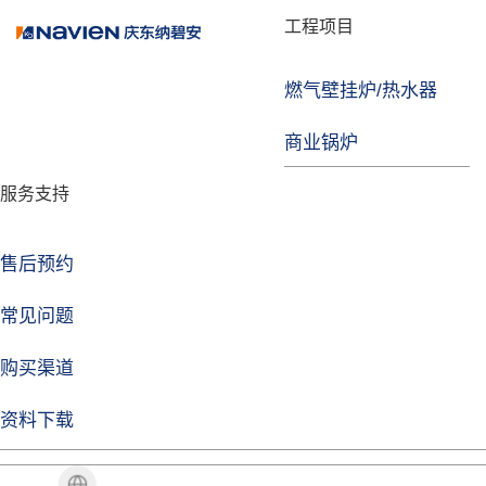
品牌故事
工程项目
燃气壁挂炉/热水器
焦点注册
商业锅炉
发展历程
服务支持
技术实力
企业动态
售后预约
焦点注册Life
常见问题
购买渠道
品牌视角
资料下载
加盟招商