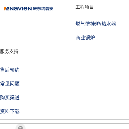
品牌故事
工程项目
燃气壁挂炉/热水器
焦点注册
商业锅炉
发展历程
服务支持
技术实力
企业动态
售后预约
焦点注册Life
常见问题
购买渠道
品牌视角
资料下载
加盟招商