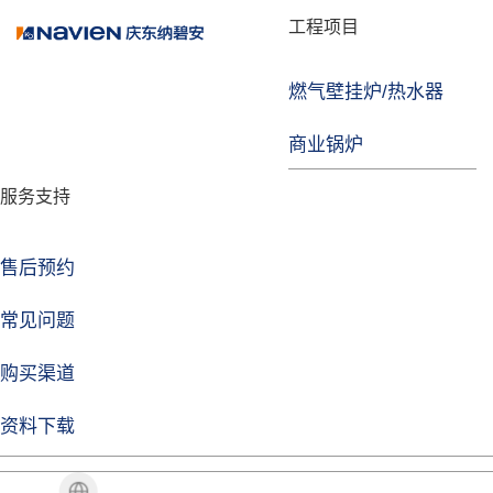
品牌故事
工程项目
燃气壁挂炉/热水器
焦点注册
商业锅炉
发展历程
服务支持
技术实力
企业动态
售后预约
焦点注册Life
常见问题
购买渠道
品牌视角
资料下载
加盟招商