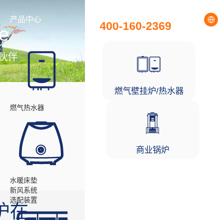
全国统一服务热线
产品中心
工程项目
400-160-2369
e
伙伴
燃气壁挂炉/热水器
燃气热水器
商业锅炉
水暖床垫
新风系统
选配装置
炉在