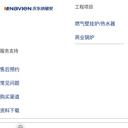
品牌故事
工程项目
燃气壁挂炉/热水器
焦点注册
商业锅炉
发展历程
服务支持
技术实力
企业动态
售后预约
焦点注册Life
常见问题
购买渠道
品牌视角
资料下载
加盟招商