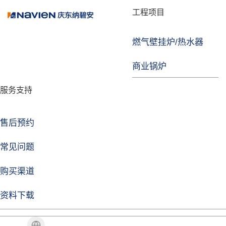
品牌故事
工程项目
燃气壁挂炉/热水器
焦点注册
商业锅炉
发展历程
服务支持
技术实力
企业动态
售后预约
焦点注册Life
常见问题
购买渠道
品牌视角
资料下载
加盟招商