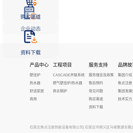
购买渠道
企业动态
资料下载
产品中心
工程项目
服务支持
品牌故
壁挂炉
CASCADE并联系统
服务理念及政策
集团介绍
热水器
燃气壁挂炉/热水器
售后预约
焦点注册
舒适家居
商业锅炉
常见问题
集团发展
商用
购买渠道
技术实力
资料下载
石家庄焦点注册热能设备有限公司| 石家庄市顺义区马坡聚源东路27号 