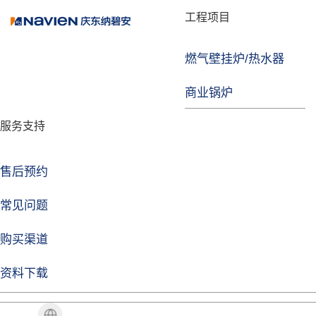
品牌故事
工程项目
燃气壁挂炉/热水器
焦点注册
商业锅炉
发展历程
服务支持
技术实力
企业动态
售后预约
焦点注册Life
常见问题
购买渠道
品牌视角
资料下载
加盟招商