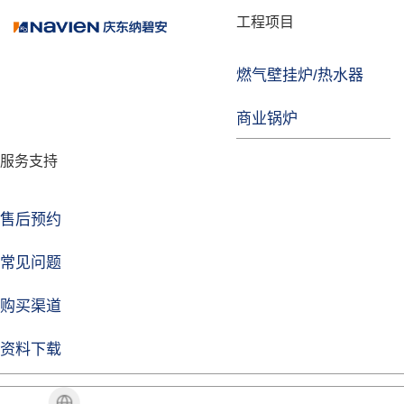
品牌故事
工程项目
燃气壁挂炉/热水器
焦点注册
商业锅炉
发展历程
服务支持
技术实力
企业动态
售后预约
焦点注册Life
常见问题
购买渠道
品牌视角
资料下载
加盟招商