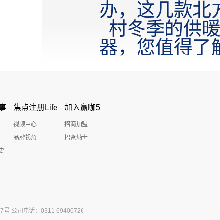
办，这几款北
村冬季的供
器，您值得了
事
焦点注册Life
加入赢咖5
视频中心
招商加盟
品牌视角
招贤纳士
史
公司电话：0311-69400726