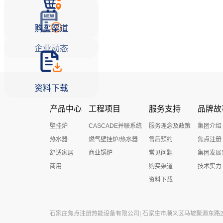
购买渠道
企业动态
资料下载
产品中心
工程项目
服务支持
品牌故
壁挂炉
CASCADE并联系统
服务理念及政策
集团介绍
热水器
燃气壁挂炉/热水器
售后预约
焦点注册
舒适家居
商业锅炉
常见问题
集团发展
商用
购买渠道
技术实力
资料下载
石家庄焦点注册热能设备有限公司| 石家庄市顺义区马坡聚源东路27号 