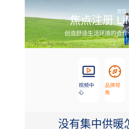
加盟招商
首页
焦点注册 Lif
创造舒适生活环境的合作
视频中
品牌视
心
角
没有集中供暖