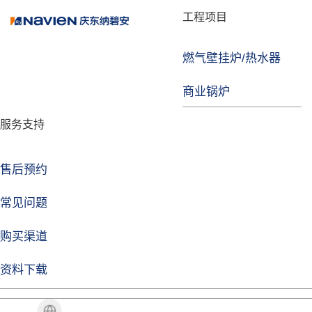
品牌故事
工程项目
燃气壁挂炉/热水器
焦点注册
商业锅炉
发展历程
服务支持
技术实力
企业动态
售后预约
焦点注册Life
常见问题
购买渠道
品牌视角
资料下载
加盟招商