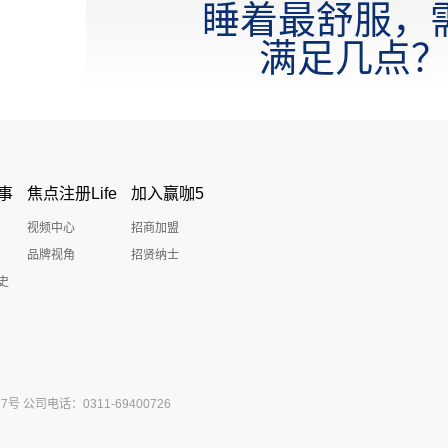
睡着最舒服，
满足几点
事
焦点注册Life
加入赢咖5
视频中心
招商加盟
品牌视角
招贤纳士
史
公司电话：0311-69400726