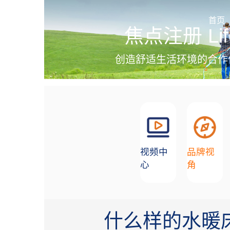
加盟招商
首页
焦点注册 Lif
创造舒适生活环境的合作
视频中
品牌视
心
角
什么样的水暖