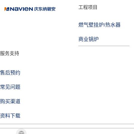
品牌故事
工程项目
燃气壁挂炉/热水器
焦点注册
商业锅炉
发展历程
服务支持
技术实力
企业动态
售后预约
焦点注册Life
常见问题
购买渠道
品牌视角
资料下载
加盟招商