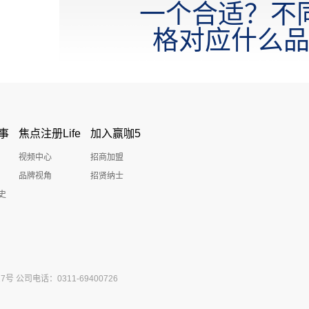
一个合适？不
格对应什么
事
焦点注册Life
加入赢咖5
视频中心
招商加盟
品牌视角
招贤纳士
史
公司电话：0311-69400726