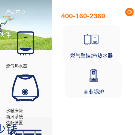
全国统一服务热线
产品中心
工程项目
400-160-2369
e
伙伴
燃气壁挂炉/热水器
燃气热水器
商业锅炉
水暖床垫
新风系统
选配装置
少钱