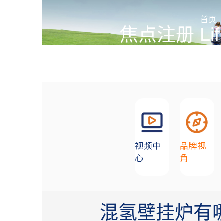
加盟招商
首页
焦点注册 Lif
创造舒适生活环境的合作
视频中
品牌视
心
角
混氢壁挂炉有